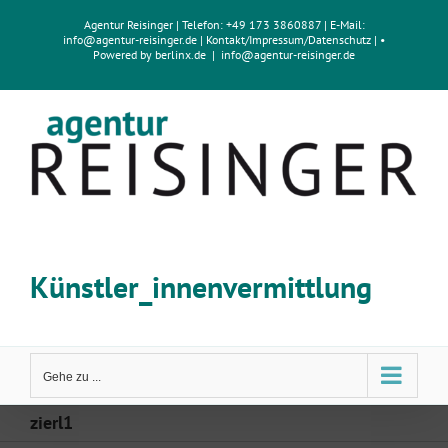
Zum
Agentur Reisinger
| Telefon: +49 173 3860887 | E-Mail:
Inhalt
info@agentur-reisinger.de
|
Kontakt/Impressum
/
Datenschutz
| •
springen
Powered by
berlinx.de
|
info@agentur-reisinger.de
Künstler_innenvermittlung
Gehe zu ...
zierl1