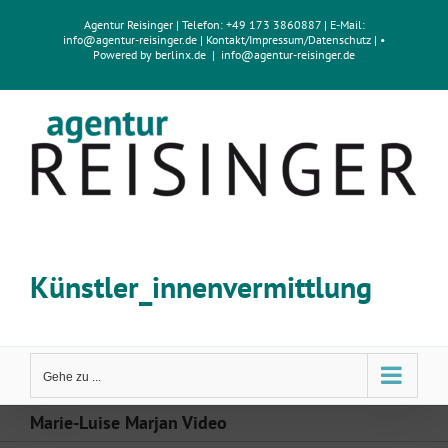
Zum
Agentur Reisinger
| Telefon: +49 173 3860887 | E-Mail:
Inhalt
info@agentur-reisinger.de
|
Kontakt/Impressum
/
Datenschutz
| •
springen
Powered by
berlinx.de
|
info@agentur-reisinger.de
Künstler_innenvermittlung
Gehe zu ...
Marie-Luise Marjan Video