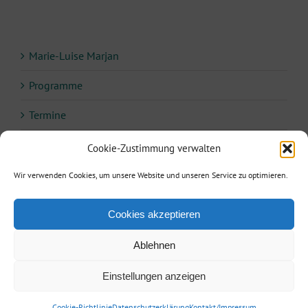
Marie-Luise Marjan
Programme
Termine
Fotos
Cookie-Zustimmung verwalten
Kritiken
Wir verwenden Cookies, um unsere Website und unseren Service zu optimieren.
Cookies akzeptieren
Ablehnen
Agentur Reisinger
| Telefon: +49 173 3860887| E-Mail:
info@agentur-
Einstellungen anzeigen
reisinger.de
|
Kontakt/Impressum
/
Datenschutz
| • Powered by
berlinx.de
Facebook
X
Instagram
Pinterest
Cookie-Richtlinie
Datenschutzerklärung
Kontakt/Impressum