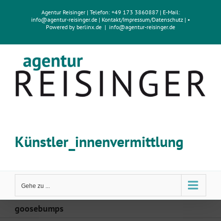
Zum
Agentur Reisinger
| Telefon: +49 173 3860887 | E-Mail:
Inhalt
info@agentur-reisinger.de
|
Kontakt/Impressum
/
Datenschutz
| •
springen
Powered by
berlinx.de
|
info@agentur-reisinger.de
Künstler_innenvermittlung
Gehe zu ...
goosebumps