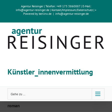
Zum
Agentur Reisinger
| Telefon: +49 173 3860887 | E-Mail:
Inhalt
info@agentur-reisinger.de
|
Kontakt/Impressum
/
Datenschutz
| •
springen
Powered by
berlinx.de
|
info@agentur-reisinger.de
Künstler_innenvermittlung
Gehe zu ...
roman