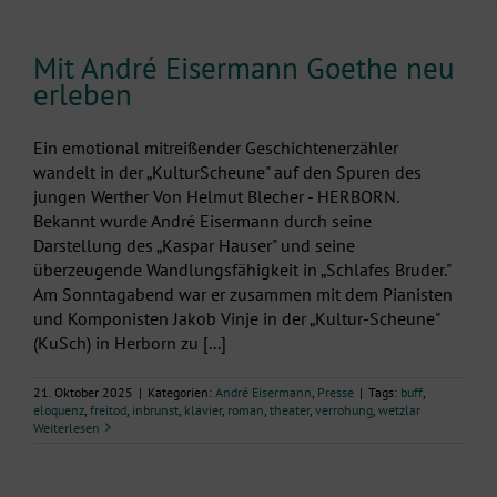
Mit André Eisermann Goethe neu
erleben
Ein emotional mitreißender Geschichtenerzähler
wandelt in der „KulturScheune" auf den Spuren des
jungen Werther Von Helmut Blecher - HERBORN.
Bekannt wurde André Eisermann durch seine
Darstellung des „Kaspar Hauser" und seine
überzeugende Wandlungsfähigkeit in „Schlafes Bruder."
Am Sonntagabend war er zusammen mit dem Pianisten
und Komponisten Jakob Vinje in der „Kultur-Scheune"
(KuSch) in Herborn zu [...]
21. Oktober 2025
|
Kategorien:
André Eisermann
,
Presse
|
Tags:
buff
,
eloquenz
,
freitod
,
inbrunst
,
klavier
,
roman
,
theater
,
verrohung
,
wetzlar
Weiterlesen