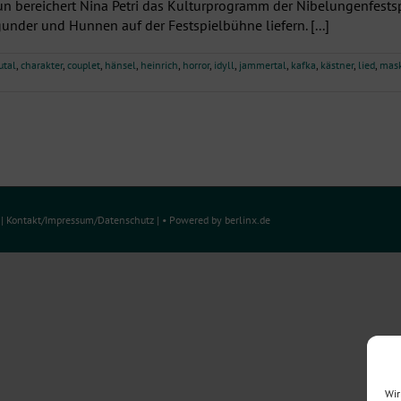
 bereichert Nina Petri das Kulturprogramm der Nibelungenfests
under und Hunnen auf der Festspielbühne liefern. [...]
utal
,
charakter
,
couplet
,
hänsel
,
heinrich
,
horror
,
idyll
,
jammertal
,
kafka
,
kästner
,
lied
,
mask
e
|
Kontakt/Impressum
/
Datenschutz
| • Powered by
berlinx.de
Wir