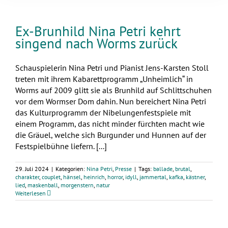
Ex-Brunhild Nina Petri kehrt
singend nach Worms zurück
Schauspielerin Nina Petri und Pianist Jens-Karsten Stoll
treten mit ihrem Kabarettprogramm „Unheimlich“ in
Worms auf 2009 glitt sie als Brunhild auf Schlittschuhen
vor dem Wormser Dom dahin. Nun bereichert Nina Petri
das Kulturprogramm der Nibelungenfestspiele mit
einem Programm, das nicht minder fürchten macht wie
die Gräuel, welche sich Burgunder und Hunnen auf der
Festspielbühne liefern. [...]
29. Juli 2024
|
Kategorien:
Nina Petri
,
Presse
|
Tags:
ballade
,
brutal
,
charakter
,
couplet
,
hänsel
,
heinrich
,
horror
,
idyll
,
jammertal
,
kafka
,
kästner
,
lied
,
maskenball
,
morgenstern
,
natur
Weiterlesen