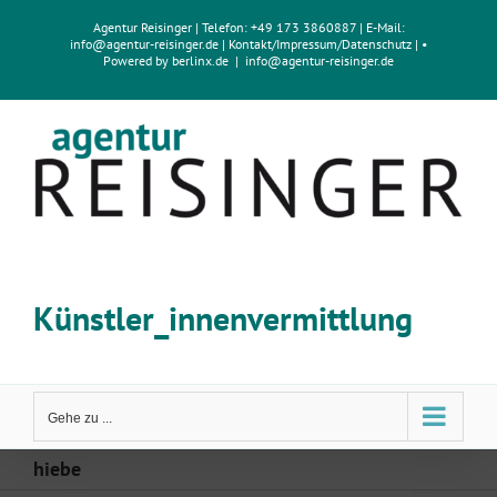
Zum
Agentur Reisinger
| Telefon: +49 173 3860887 | E-Mail:
Inhalt
info@agentur-reisinger.de
|
Kontakt/Impressum
/
Datenschutz
| •
springen
Powered by
berlinx.de
|
info@agentur-reisinger.de
Künstler_innenvermittlung
Gehe zu ...
hiebe