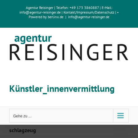
Zum
Agentur Reisinger
| Telefon: +49 173 3860887 | E-Mail:
Inhalt
info@agentur-reisinger.de
|
Kontakt/Impressum
/
Datenschutz
| •
springen
Powered by
berlinx.de
|
info@agentur-reisinger.de
Künstler_innenvermittlung
Gehe zu ...
schlagzeug