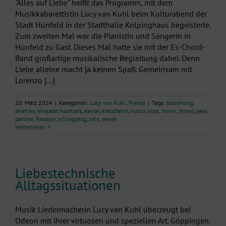
"Alles auf Liebe" heißt das Programm, mit dem
Musikkabarettistin Lucy van Kuhl beim Kulturabend der
Stadt Hünfeld in der Stadthalle Kolpinghaus begeisterte.
Zum zweiten Mal war die Pianistin und Sängerin in
Hünfeld zu Gast. Dieses Mal hatte sie mit der Es-Chord-
Band großartige musikalische Begleitung dabei. Denn
Liebe alleine macht ja keinen Spaß. Gemeinsam mit
Lorenzo [...]
10. März 2024
|
Kategorien:
Lucy van Kuhl
,
Presse
|
Tags:
beziehung
,
ehefrau
,
ehepaar
,
hochzeit
,
kaviar
,
kreuzfahrt
,
kultur
,
kuss
,
mann
,
mond
,
paar
,
partner
,
Riessler
,
schlagzeug
,
solo
,
weise
Weiterlesen
Liebestechnische
Alltagssituationen
Musik Liedermacherin Lucy van Kuhl überzeugt bei
Odeon mit ihrer virtuosen und speziellen Art. Göppingen.