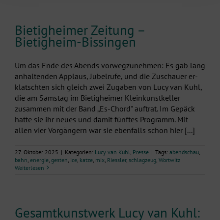
Bietigheimer Zeitung –
Bietigheim-Bissingen
Um das Ende des Abends vorwegzunehmen: Es gab lang
anhaltenden Applaus, Jubelrufe, und die Zuschauer er-
klatschten sich gleich zwei Zugaben von Lucy van Kuhl,
die am Samstag im Bietigheimer Kleinkunstkeller
zusammen mit der Band „Es-Chord" auftrat. Im Gepäck
hatte sie ihr neues und damit fünftes Programm. Mit
allen vier Vorgängern war sie ebenfalls schon hier [...]
27. Oktober 2025
|
Kategorien:
Lucy van Kuhl
,
Presse
|
Tags:
abendschau
,
bahn
,
energie
,
gesten
,
ice
,
katze
,
mix
,
Riessler
,
schlagzeug
,
Wortwitz
Weiterlesen
Gesamtkunstwerk Lucy van Kuhl: