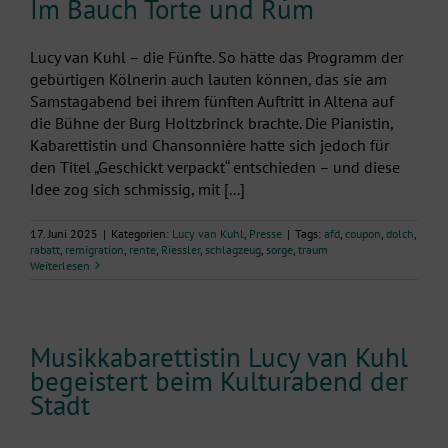
Im Bauch Torte und Rum
Lucy van Kuhl – die Fünfte. So hätte das Programm der
gebürtigen Kölnerin auch lauten können, das sie am
Samstagabend bei ihrem fünften Auftritt in Altena auf
die Bühne der Burg Holtzbrinck brachte. Die Pianistin,
Kabarettistin und Chansonnière hatte sich jedoch für
den Titel „Geschickt verpackt“ entschieden – und diese
Idee zog sich schmissig, mit [...]
17. Juni 2025
|
Kategorien:
Lucy van Kuhl
,
Presse
|
Tags:
afd
,
coupon
,
dolch
,
rabatt
,
remigration
,
rente
,
Riessler
,
schlagzeug
,
sorge
,
traum
Weiterlesen
Musikkabarettistin Lucy van Kuhl
begeistert beim Kulturabend der
Stadt