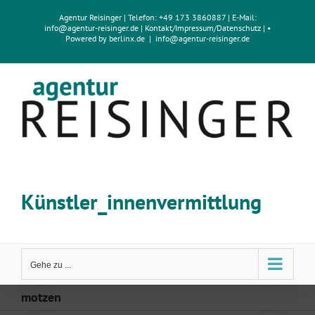
Zum
Agentur Reisinger
| Telefon: +49 173 3860887 | E-Mail:
Inhalt
info@agentur-reisinger.de
|
Kontakt/Impressum
/
Datenschutz
| •
springen
Powered by
berlinx.de
|
info@agentur-reisinger.de
Künstler_innenvermittlung
Gehe zu ...
motzen