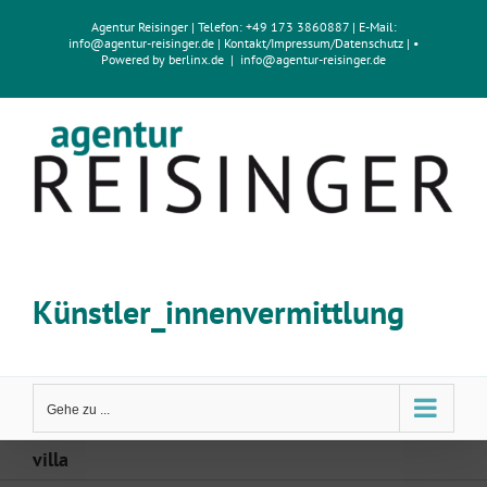
Zum
Agentur Reisinger
| Telefon: +49 173 3860887 | E-Mail:
Inhalt
info@agentur-reisinger.de
|
Kontakt/Impressum
/
Datenschutz
| •
springen
Powered by
berlinx.de
|
info@agentur-reisinger.de
Künstler_innenvermittlung
Gehe zu ...
villa