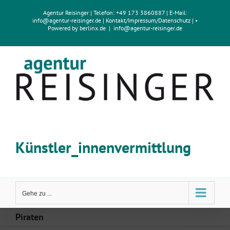
Zum
Agentur Reisinger
| Telefon: +49 173 3860887 | E-Mail:
Inhalt
info@agentur-reisinger.de
|
Kontakt/Impressum
/
Datenschutz
| •
springen
Powered by
berlinx.de
|
info@agentur-reisinger.de
Künstler_innenvermittlung
Gehe zu ...
Piraten