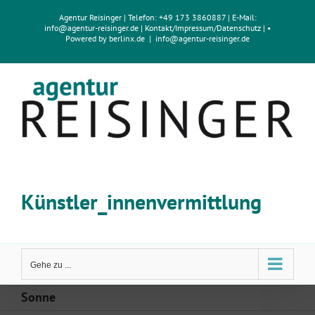
Zum
Agentur Reisinger
| Telefon: +49 173 3860887 | E-Mail:
Inhalt
info@agentur-reisinger.de
|
Kontakt/Impressum
/
Datenschutz
| •
springen
Powered by
berlinx.de
|
info@agentur-reisinger.de
Künstler_innenvermittlung
Gehe zu ...
Sonne