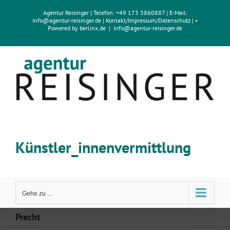
Zum
Agentur Reisinger
| Telefon: +49 173 3860887 | E-Mail:
Inhalt
info@agentur-reisinger.de
|
Kontakt/Impressum
/
Datenschutz
| •
springen
Powered by
berlinx.de
|
info@agentur-reisinger.de
Künstler_innenvermittlung
Gehe zu ...
Precht