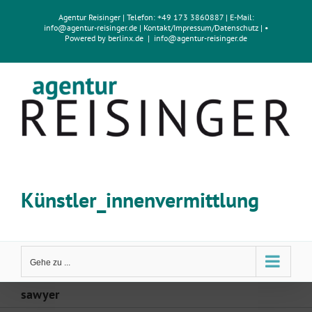
Zum
Agentur Reisinger
| Telefon: +49 173 3860887 | E-Mail:
Inhalt
info@agentur-reisinger.de
|
Kontakt/Impressum
/
Datenschutz
| •
springen
Powered by
berlinx.de
|
info@agentur-reisinger.de
Künstler_innenvermittlung
Gehe zu ...
sawyer