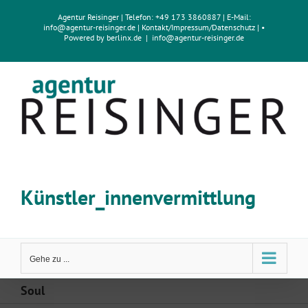
Zum
Agentur Reisinger
| Telefon: +49 173 3860887 | E-Mail:
Inhalt
info@agentur-reisinger.de
|
Kontakt/Impressum
/
Datenschutz
| •
springen
Powered by
berlinx.de
|
info@agentur-reisinger.de
Künstler_innenvermittlung
Gehe zu ...
Soul