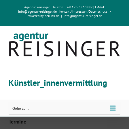
Zum
Agentur Reisinger
| Telefon: +49 173 3860887 | E-Mail:
Inhalt
info@agentur-reisinger.de
|
Kontakt/Impressum
/
Datenschutz
| •
springen
Powered by
berlinx.de
|
info@agentur-reisinger.de
Künstler_innenvermittlung
Gehe zu ...
Termine