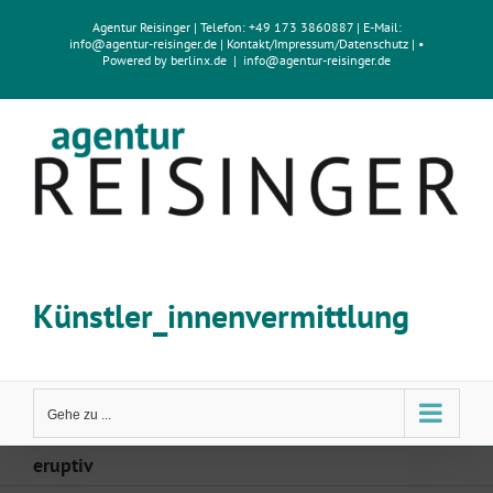
Zum
Agentur Reisinger
| Telefon: +49 173 3860887 | E-Mail:
Inhalt
info@agentur-reisinger.de
|
Kontakt/Impressum
/
Datenschutz
| •
springen
Powered by
berlinx.de
|
info@agentur-reisinger.de
Künstler_innenvermittlung
Gehe zu ...
eruptiv