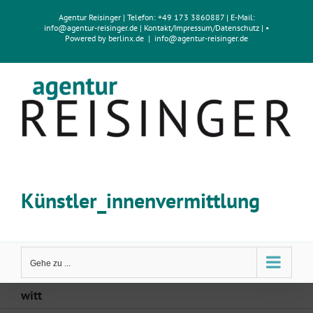
Zum
Agentur Reisinger
| Telefon: +49 173 3860887 | E-Mail:
Inhalt
info@agentur-reisinger.de
|
Kontakt/Impressum
/
Datenschutz
| •
springen
Powered by
berlinx.de
|
info@agentur-reisinger.de
Künstler_innenvermittlung
Gehe zu ...
witt