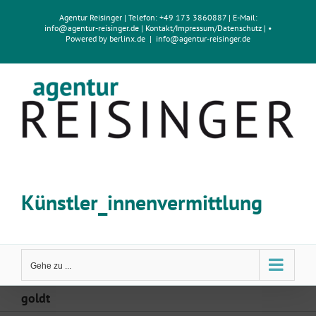
Zum
Agentur Reisinger
| Telefon: +49 173 3860887 | E-Mail:
Inhalt
info@agentur-reisinger.de
|
Kontakt/Impressum
/
Datenschutz
| •
springen
Powered by
berlinx.de
|
info@agentur-reisinger.de
Künstler_innenvermittlung
Gehe zu ...
goldt